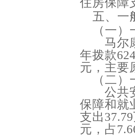
住房保障
五、一
（一）
马尔康
年拨款
624
元
，
主要
（二）
公共安
保障和就
支出
37.79
元，占
7.6