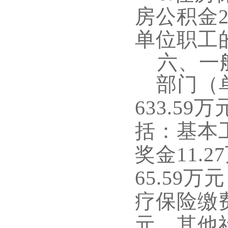
房公积金2
单位职工
六、一
部门（
633.59
万
括：基本
奖金
11.27
65.59
万元
疗保险缴
元，
其
他