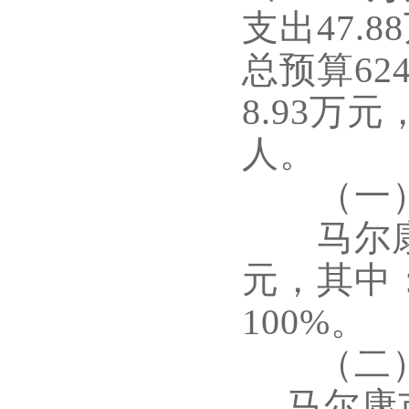
支出
47.88
总预算
624
8.93
万元
人
。
（一）
马尔康
元，其中
100%。
（二）
马尔康