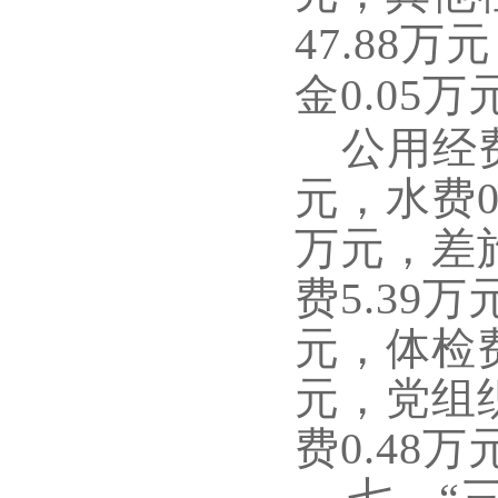
47.88
万元
金
0.
05
万
公用经
元，水费
0
万元，差
费
5.
39
万
元，体检费
元
，党组
费
0.48
万