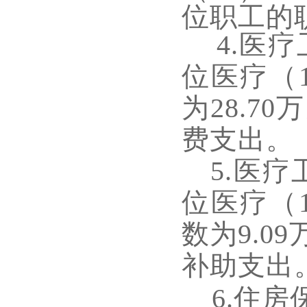
位职工的
4
.医
位医疗（1
为
28.70
万
费支出。
5
.医疗
位医疗（1
数为
9.09
补助支出
6
.住房