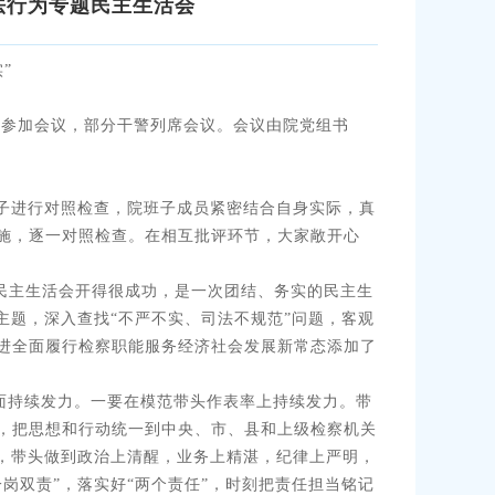
法行为专题民主生活会
”
员参加会议，部分干警列席会议。会议由院党组书
子进行对照检查，院班子成员紧密结合自身实际，真
施，逐一对照检查。在相互批评环节，大家敞开心
民主生活会开得很成功，是一次团结、务实的民主生
主题，深入查找“不严不实、司法不规范”问题，客观
进全面履行检察职能服务经济社会发展新常态添加了
面持续发力。一要在模范带头作表率上持续发力。带
，把思想和行动统一到中央、市、县和上级检察机关
率，带头做到政治上清醒，业务上精湛，纪律上严明，
岗双责”，落实好“两个责任”，时刻把责任担当铭记