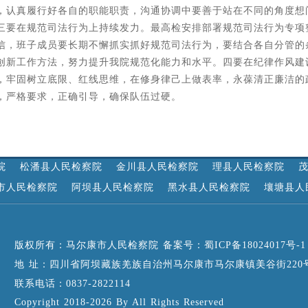
，认真履行好各自的职能职责，沟通协调中要善于站在不同的角度想
三要在规范司法行为上持续发力。最高检安排部署规范司法行为专项
信，班子成员要长期不懈抓实抓好规范司法行为，要结合各自分管的
创新工作方法，努力提升我院规范化能力和水平。四要在纪律作风建设
，牢固树立底限、红线思维，在修身律己上做表率，永葆清正廉洁的
，严格要求，正确引导，确保队伍过硬。
院
松潘县人民检察院
金川县人民检察院
理县人民检察院
市人民检察院
阿坝县人民检察院
黑水县人民检察院
壤塘县人
版权所有：马尔康市人民检察院 备案号：
蜀ICP备18024017号-1
地 址：四川省阿坝藏族羌族自治州马尔康市马尔康镇美谷街220
联系电话：0837-2822114
Copyright 2018-2026 By All Rights Reserved