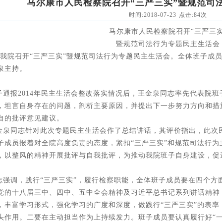
马尔康市人民检察院召开“三严三实”暨规范司
时间:2018-07-23 点击:
84
次
马尔康市人民检察院召开“三严三实
暨规范司法行为专题民主生活会
我院召开“三严三实”暨规范司法行为专题民主生活会。全体班子成
泉主持。
子通报
2014
年民主生活会整改落实情况后，王金泉同志率先代表院班
，坦言自身存在的问题，剖析主要原因，并提出下一步努力方向和措
自的批评意见建议。
金泉同志针对此次专题民主生活会作了总结讲话，其评价指出，此次
子成员报着对全院高度负责的态度，紧扣“三严三实”和规范司法行为
，以整风的精神开展批评与自我批评，为推动我院班子自身建设，促
志强调，践行“三严三实”，履行检察职能，全体班子成员要在四个方
党的十八届三中、四中、五中全会精神及习近平总书记系列讲话精神
，丰富学习形式，强化学习的广度和深度，做践行“三严三实”的表
头作用。二要在主动担当作为上持续发力。班子成员要认真履行好“一