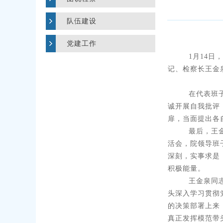
队伍建设
党建工作
1月
14
日，
记、检察长王金
在代表班
诚开展自我批评
扉，当面提出各
最后，王
活会，院领导班
深刻，实事求是
积极能量。
王金泉同
头深入学习贯彻
的决策部署上来
真正发挥模范带